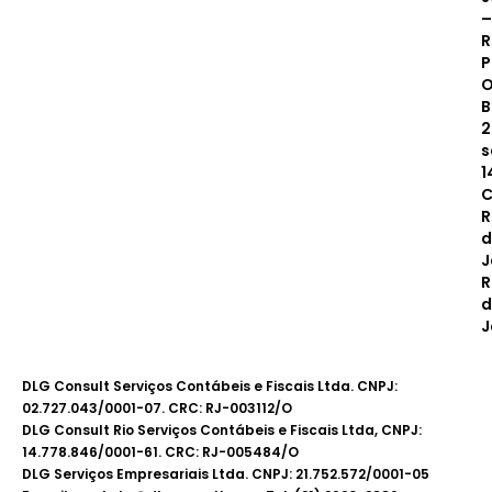
–
R
P
O
B
2
s
1
C
R
d
J
R
d
J
DLG Consult Serviços Contábeis e Fiscais Ltda. CNPJ:
02.727.043/0001-07. CRC: RJ-003112/O
DLG Consult Rio Serviços Contábeis e Fiscais Ltda, CNPJ:
14.778.846/0001-61. CRC: RJ-005484/O
DLG Serviços Empresariais Ltda. CNPJ: 21.752.572/0001-05