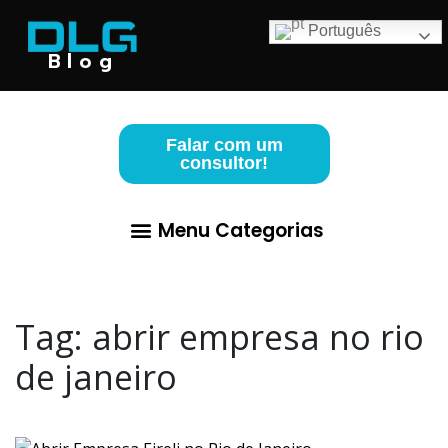
Português
Blog
Falar com um
consultor!
Menu Categorias
Abertura de Empresa
Para Advogados
Contabilidade para Lucro Real
Tag:
abrir empresa no rio
de janeiro