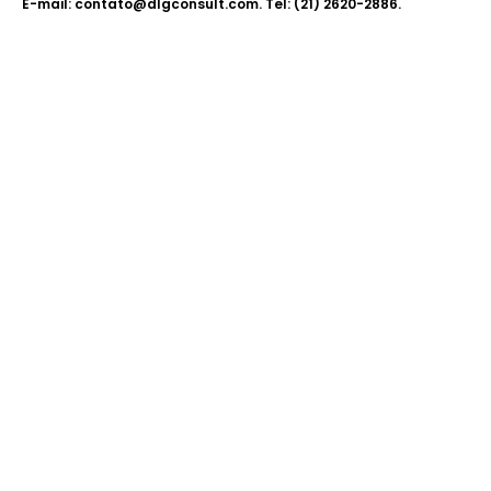
E-mail: contato@dlgconsult.com. Tel: (21) 2620-2886.