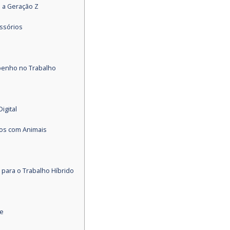
 a Geração Z
ssórios
penho no Trabalho
igital
dos com Animais
para o Trabalho Híbrido
de