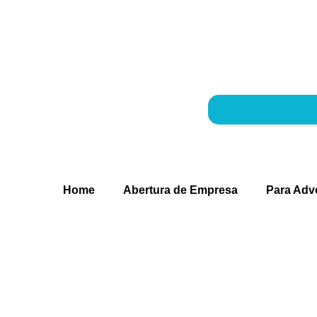
Home
Abertura de Empresa
Para Ad
Abertura de Empresa
Para Advogados
Contabilidade para Lucro Real