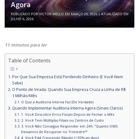
Agora
PUBLICADO POR
VICTOR MELLO
EM
MARÇO 26, 2026
| ATUALIZADO EM
JULHO 6, 2026
11 minutos para ler
Table of Contents
Por Que Sua Empresa Está Perdendo Dinheiro (E Você Nem
Sabe)
O Ponto de Virada: Quando Sua Empresa Cruza a Linha de R$
1 Milhão/Mês
O Que a Auditoria Interna Faz (De Verdade)
Quando Implementar Auditoria Interna Agora (Sinais Claros)
1. Você Descobre Erros Fiscais Depois de Fechar o Mês
2. Você Tem Múltiplas Filiais ou Centros de Custo
3. Você Não Consegue Responder em 24h: “Quanto ICMS
Deixamos de Recuperar no Trimestre?”
4. Você Está Crescendo Rápido (>30% ao Ano)