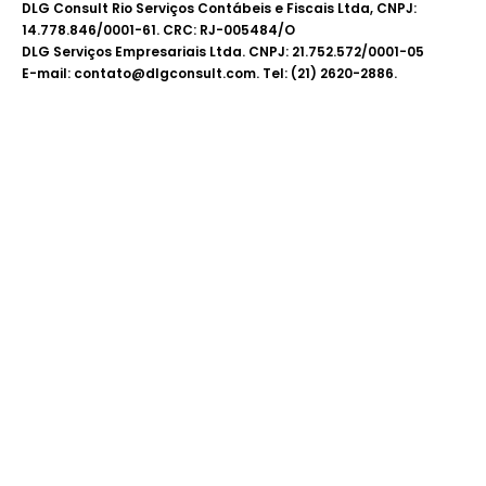
DLG Consult Rio Serviços Contábeis e Fiscais Ltda, CNPJ:
14.778.846/0001-61. CRC: RJ-005484/O
DLG Serviços Empresariais Ltda. CNPJ: 21.752.572/0001-05
E-mail: contato@dlgconsult.com. Tel: (21) 2620-2886.