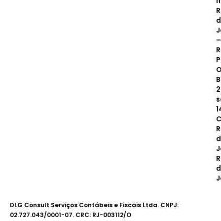
n
R
d
J
–
R
P
O
B
2
s
1
C
R
d
J
R
d
J
DLG Consult Serviços Contábeis e Fiscais Ltda. CNPJ:
02.727.043/0001-07. CRC: RJ-003112/O