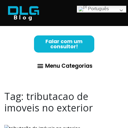
Português
Blog
Falar com um
consultor!
Menu Categorias
Abertura de Empresa
Para Advogados
Contabilidade para Lucro Real
Tag:
tributacao de
imoveis no exterior