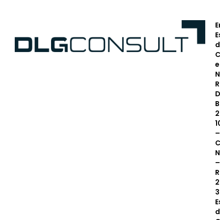
E
E
d
C
N
R
D
B
2
1
–
C
N
–
R
2
3
E
d