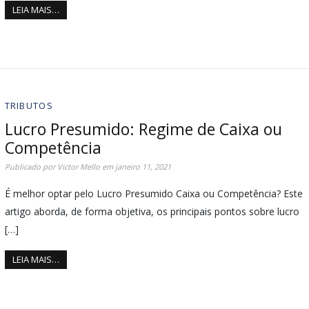
LEIA MAIS…
TRIBUTOS
Lucro Presumido: Regime de Caixa ou
Competência
Publicado por
Victor Mello
em
janeiro 11, 2021
É melhor optar pelo Lucro Presumido Caixa ou Competência? Este
artigo aborda, de forma objetiva, os principais pontos sobre lucro
[…]
LEIA MAIS…