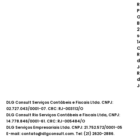
R
P
O
B
2
s
1
C
R
d
J
R
d
J
DLG Consult Serviços Contábeis e Fiscais Ltda. CNPJ:
02.727.043/0001-07. CRC: RJ-003112/O
DLG Consult Rio Serviços Contábeis e Fiscais Ltda, CNPJ:
14.778.846/0001-61. CRC: RJ-005484/O
DLG Serviços Empresariais Ltda. CNPJ: 21.752.572/0001-05
E-mail: contato@dlgconsult.com. Tel: (21) 2620-2886.