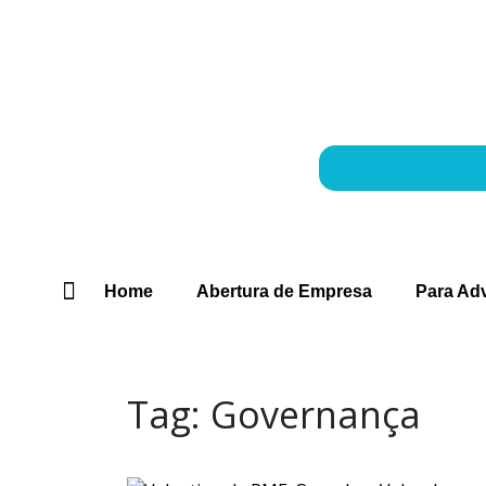
Home
Abertura de Empresa
Para Ad
Abertura de Empresa
Para Advogados
Contabilidade para Lucro Real
Tag:
Governança