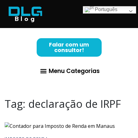
Português
Blog
Falar com um
consultor!
Menu Categorias
Abertura de Empresa
Para Advogados
Contabilidade para Lucro Real
Tag:
declaração de IRPF