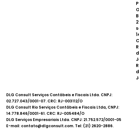
P
O
B
2
s
1
C
R
d
J
R
d
J
DLG Consult Serviços Contábeis e Fiscais Ltda. CNPJ:
02.727.043/0001-07. CRC: RJ-003112/O
DLG Consult Rio Serviços Contábeis e Fiscais Ltda, CNPJ:
14.778.846/0001-61. CRC: RJ-005484/O
DLG Serviços Empresariais Ltda. CNPJ: 21.752.572/0001-05
E-mail: contato@dlgconsult.com. Tel: (21) 2620-2886.