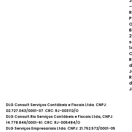
J
–
R
P
O
B
2
s
1
C
R
d
J
R
d
J
DLG Consult Serviços Contábeis e Fiscais Ltda. CNPJ:
02.727.043/0001-07. CRC: RJ-003112/O
DLG Consult Rio Serviços Contábeis e Fiscais Ltda, CNPJ:
14.778.846/0001-61. CRC: RJ-005484/O
DLG Serviços Empresariais Ltda. CNPJ: 21.752.572/0001-05