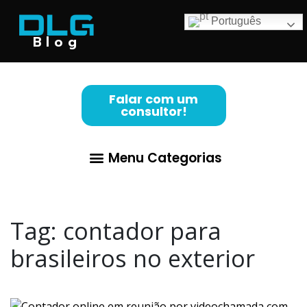
Português
Blog
Falar com um
consultor!
Menu Categorias
Abertura de Empresa
Para Advogados
Contabilidade para Lucro Real
Tag:
contador para
brasileiros no exterior