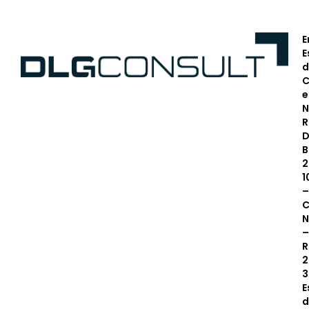
E
E
d
C
N
R
D
B
2
1
–
C
N
–
R
2
3
E
d