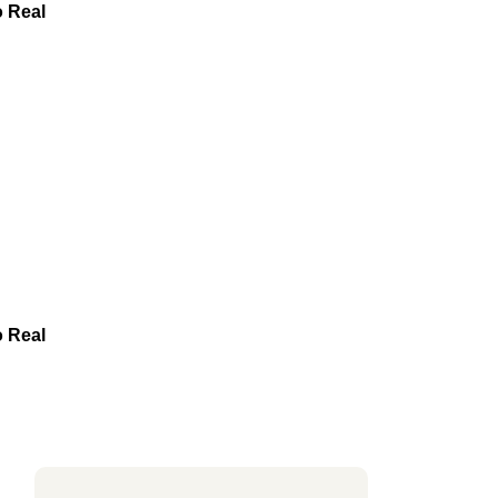
o Real
o Real