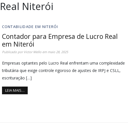
Real Niterói
CONTABILIDADE EM NITERÓI
Contador para Empresa de Lucro Real
em Niterói
Publicado por
Victor Mello
em
maio 28, 2025
Empresas optantes pelo Lucro Real enfrentam uma complexidade
tributária que exige controle rigoroso de ajustes de IRPJ e CSLL,
escrituração […]
LEIA MAIS…