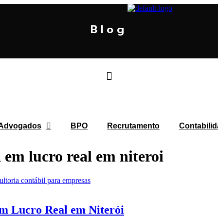
Blog
 Advogados
BPO
Recrutamento
Contabilid
 em lucro real em niteroi
em Lucro Real em Niterói