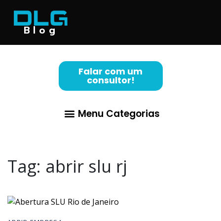
Blog
Falar com um
consultor!
Menu Categorias
Abertura de Empresa
Para Advogados
Contabilidade para Lucro Real
Tag:
abrir slu rj