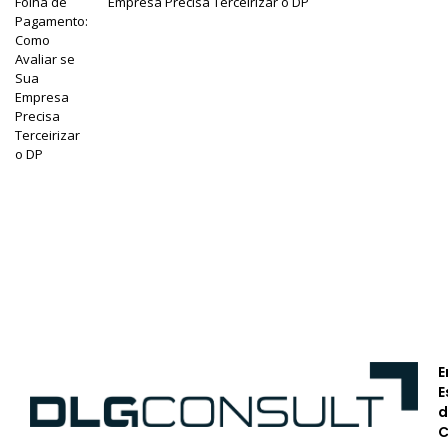
Empresa Precisa Terceirizar o DP
E
E
d
C