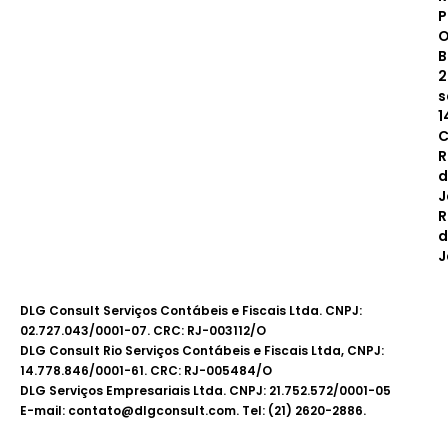
P
O
B
2
s
1
C
R
d
J
R
d
J
DLG Consult Serviços Contábeis e Fiscais Ltda. CNPJ:
02.727.043/0001-07. CRC: RJ-003112/O
DLG Consult Rio Serviços Contábeis e Fiscais Ltda, CNPJ:
14.778.846/0001-61. CRC: RJ-005484/O
DLG Serviços Empresariais Ltda. CNPJ: 21.752.572/0001-05
E-mail: contato@dlgconsult.com. Tel: (21) 2620-2886.