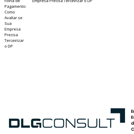
Empresa Precisa Terceirizar o DP
E
E
d
C