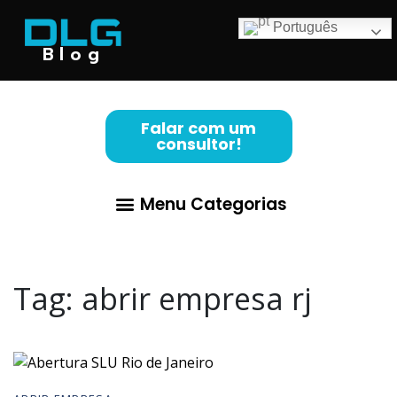
Português
Blog
Falar com um
consultor!
Menu Categorias
Abertura de Empresa
Para Advogados
Contabilidade para Lucro Real
Tag:
abrir empresa rj