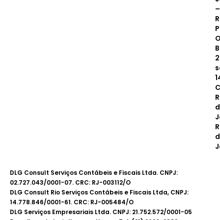
–
R
P
O
B
2
s
1
C
R
d
J
R
d
J
DLG Consult Serviços Contábeis e Fiscais Ltda. CNPJ:
02.727.043/0001-07. CRC: RJ-003112/O
DLG Consult Rio Serviços Contábeis e Fiscais Ltda, CNPJ:
14.778.846/0001-61. CRC: RJ-005484/O
DLG Serviços Empresariais Ltda. CNPJ: 21.752.572/0001-05