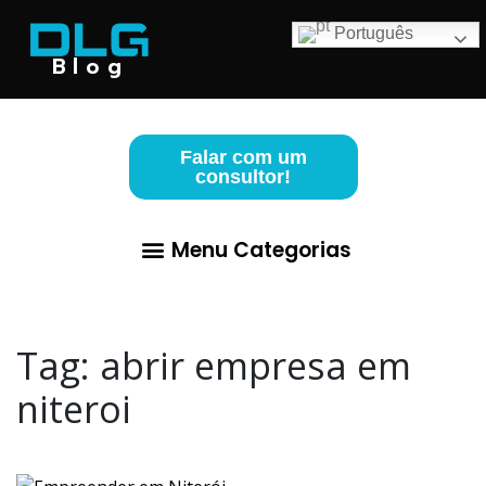
Português
Blog
Falar com um
consultor!
Menu Categorias
Abertura de Empresa
Para Advogados
Contabilidade para Lucro Real
Tag:
abrir empresa em
niteroi