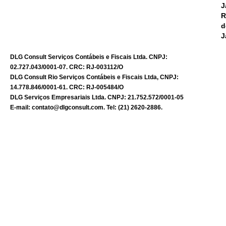
J
R
d
J
DLG Consult Serviços Contábeis e Fiscais Ltda. CNPJ:
02.727.043/0001-07. CRC: RJ-003112/O
DLG Consult Rio Serviços Contábeis e Fiscais Ltda, CNPJ:
14.778.846/0001-61. CRC: RJ-005484/O
DLG Serviços Empresariais Ltda. CNPJ: 21.752.572/0001-05
E-mail: contato@dlgconsult.com. Tel: (21) 2620-2886.